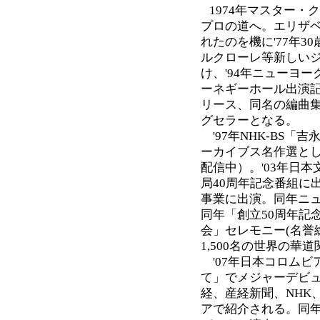
1974年マスター
プロの道へ。エリザ
れたのを機に'77年
ルクローレ等新しい
け、'94年ニューヨー
ーネギーホール出演記
リース、同名の編曲
グセラーとなる。
'97年NHK-BS「吉
ーカイブス名作選とし
配信中）。'03年日
局40周年記念番組に出
事業に出演。同年ニューヨーク
同年「創立50周年記
会」セレモニー(名誉
1,500名の世界の華
'07年日本コロムビ
て」でメジャーデビ
経、産経新聞、NHK
アで紹介される。同