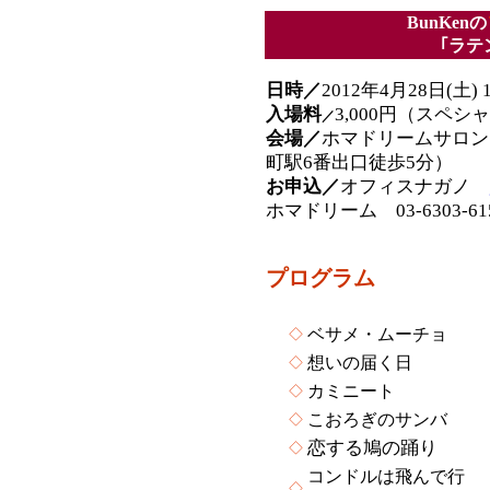
BunKenの
｢ラテ
日時／
2012年4月28日(土)
入場料
3,000円（スペ
／
会場／
ホマドリームサロン（豊
町駅6番出口徒歩5分）
お申込／
オフィスナガノ
ホマドリーム 03-6303-6
プログラム
ベサメ・ムーチョ
◇
想いの届く日
◇
カミニート
◇
こおろぎのサンバ
◇
恋する鳩の踊り
◇
コンドルは飛んで行
◇