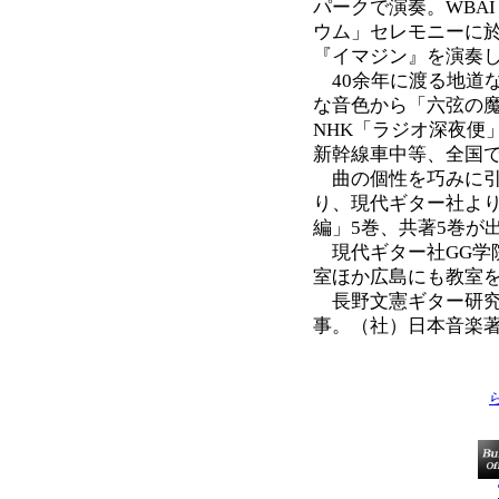
パークで演奏。WBAI 
ウム」セレモニーに於
『イマジン』を演奏
40余年に渡る地道
な音色から「六弦の魔
NHK「ラジオ深夜便
新幹線車中等、全国
曲の個性を巧みに引
り、現代ギター社よ
編」5巻、共著5巻が
現代ギター社GG学
室ほか広島にも教室
長野文憲ギター研究
事。（社）日本音楽